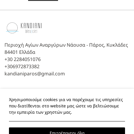
Περιοχή Αγίων Αναργύρων Νάουσα - Πάρος, Κυκλάδες
84401 Ελλάδα
+30 2284051076
+306972873382
kandianiparos@gmail.com
Follow us
Χρησιμοποιούμε cookies για να παρέχουμε τις υπηρεσίες
που διατίθενται στο website μας ώστε να βελτιώσουμε
Facebook
TripAdvisor
την εμπειρία των χρηστών μας.
Local Time:
18:13
Επιτρέπονται όλα