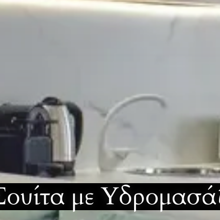
Σουίτα με Υδρομασά