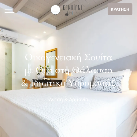
ΚΡΑΤΗΣΗ
Οικογενειακή Σουίτα
με Θέα στη Θάλασσα
& Ιδιωτικό Υδρομασάζ
Άνεση & Αρμονία